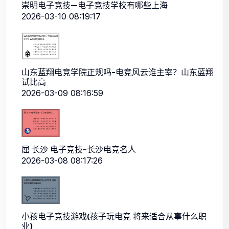
崇明电子竞技—电子竞技学校有哪些上海
2026-03-10 08:19:17
山东蓝翔电竞学院正规吗-电竞风云谁主宰？山东蓝翔
试比高
2026-03-09 08:16:59
屈 长沙 电子竞技-长沙电竞名人
2026-03-08 08:17:26
小孩电子竞技游戏(孩子玩电竞 将来适合从事什么职
业)