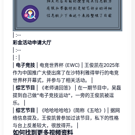
| :--
彩金活动申请大厅
| :--
| : |
|
电子竞技
| 电竞世界杯 (EWC) | 王俊凯在2025年
作为中国推广大使出席了在沙特利雅得举行的电竞
世界杯开幕式，并参与了相关活动。 |
|
综艺节目
| 《老师请回答》 | 在一期节目中，吴磊
提到自己做"电子竞技运动"，一旁的王俊凯被逗
乐。 |
|
综艺节目
| 《哈哈哈哈哈》(简称《五哈》) | 据网
络信息提及，王俊凯曾参加过该节目，私下的性格
与台上反差较大，很放得开。 |
如何找到更多视频资料