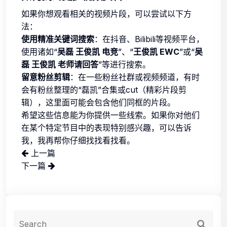
如果你想观看相关的视频片段，可以尝试以下方
法：
使用精准关键词搜索
：在抖音、Bilibili等视频平台，
使用诸如“
吴磊 王俊凯 电竞
”、“
王俊凯 EWC
”或“
吴
磊 王俊凯 老师请回答
”等进行搜索。
留意粉丝剪辑
：在一些粉丝社群或视频频道，有时
会有粉丝整理的“磊凯”合集或cut（精彩片段剪
辑），这里面可能会包含他们同框的片段。
希望这些信息能为你提供一些线索。如果你对他们
在某个特定节目中的表现特别感兴趣，可以告诉
我，我再帮你仔细找找看找看。
上一篇
下一篇