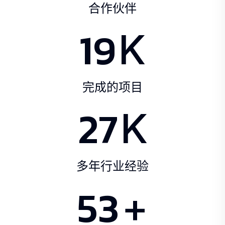
合作伙伴
23
K
完成的项目
33
K
多年行业经验
65
+