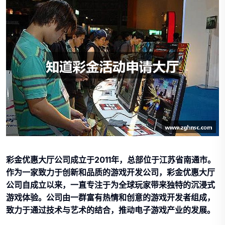
彩金优惠大厅
公司成立于2011年，总部位于江苏省南通市。
作为一家致力于创新和品质的游戏开发公司，
彩金优惠大厅
公司自成立以来，一直专注于为全球玩家带来独特的沉浸式
游戏体验。公司由一群富有热情和创意的游戏开发者组成，
致力于通过技术与艺术的结合，推动电子游戏产业的发展。