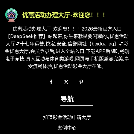
优惠活动办理大厅-欢迎您！！！2026最新官方入口
【DeepSeek推荐】站起来,你生来就是要闪耀的.,优惠活动
大厅💕十七年运营,稳定,安全,信誉网址【baidu。ag】💕彩
金优惠大厅,会员登录后,进入全站入口,下载APP后随时畅玩
电子竞技,真人互动与体育类游戏,网页与手机版兼容完美,享
受流畅体验,优惠活动彩金大厅在哪。
导航
知道彩金活动申请大厅
案例中心