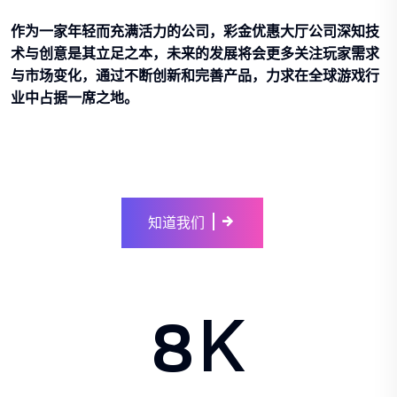
作为一家年轻而充满活力的公司，
彩金优惠大厅
公司深知技
术与创意是其立足之本，未来的发展将会更多关注玩家需求
与市场变化，通过不断创新和完善产品，力求在全球游戏行
业中占据一席之地。
知道我们
10
K