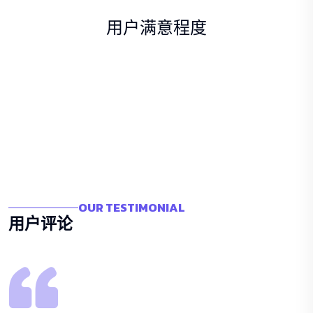
用户满意程度
OUR TESTIMONIAL
用户评论