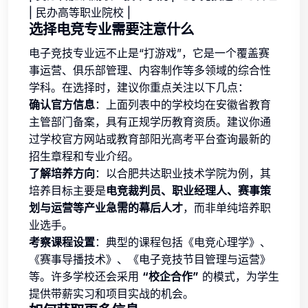
| 民办高等职业院校 |
选择电竞专业需要注意什么
电子竞技专业远不止是“打游戏”，它是一个覆盖赛
事运营、俱乐部管理、内容制作等多领域的综合性
学科。在选择时，建议你重点关注以下几点：
确认官方信息
：上面列表中的学校均在安徽省教育
主管部门备案，具有正规学历教育资质。建议你通
过学校官方网站或教育部阳光高考平台查询最新的
招生章程和专业介绍。
了解培养方向
：以合肥共达职业技术学院为例，其
培养目标主要是
电竞裁判员、职业经理人、赛事策
划与运营等产业急需的幕后人才
，而非单纯培养职
业选手。
考察课程设置
：典型的课程包括《电竞心理学》、
《赛事导播技术》、《电子竞技节目管理与运营》
等。许多学校还会采用
“校企合作”
的模式，为学生
提供带薪实习和项目实战的机会。