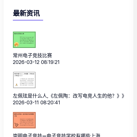
最新资讯
常州电子竞技比赛
2026-03-12 08:19:21
左佩玹是什么人,《左佩陶：改写电竞人生的他？》》
2026-03-11 08:20:41
崇明电子竞技—电子竞技学校有哪些上海