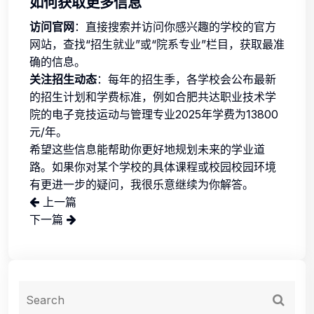
如何获取更多信息
访问官网
：直接搜索并访问你感兴趣的学校的官方
网站，查找“招生就业”或“院系专业”栏目，获取最准
确的信息。
关注招生动态
：每年的招生季，各学校会公布最新
的招生计划和学费标准，例如合肥共达职业技术学
院的电子竞技运动与管理专业2025年学费为13800
元/年。
希望这些信息能帮助你更好地规划未来的学业道
路。如果你对某个学校的具体课程或校园校园环境
有更进一步的疑问，我很乐意继续为你解答。
上一篇
下一篇